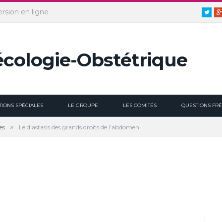
ersion en ligne
Twitt
TIONS SPÉCIALES
LE GROUPE
LES COMITÉS
QUESTIONS FR
»
es
Le diastasis des grands droits de l’abdomen