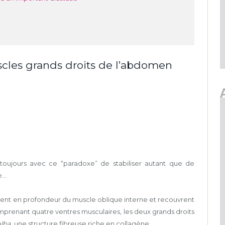
cles grands droits de l’abdomen
 toujours avec ce “paradoxe” de stabiliser autant que de
re…
vent en profondeur du muscle oblique interne et recouvrent
mprenant quatre ventres musculaires, les deux grands droits
alba
, une structure fibreuse riche en collagène.