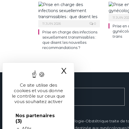
11 JUIN 20
11 JUIN 2026
0
Prise en
gynécol
Prise en charge des infections
trans
sexuellement transmissibles :
que disent les nouvelles
recommandations ?
X
Masquer le ba
Ce site utilise des
cookies et vous donne
le contrôle sur ceux que
vous souhaitez activer
Nos partenaires
(3)
Réalités en Gynécologie-Obstétrique traite de t
gynécologie et est destinée aux gynécologues hos
APIs