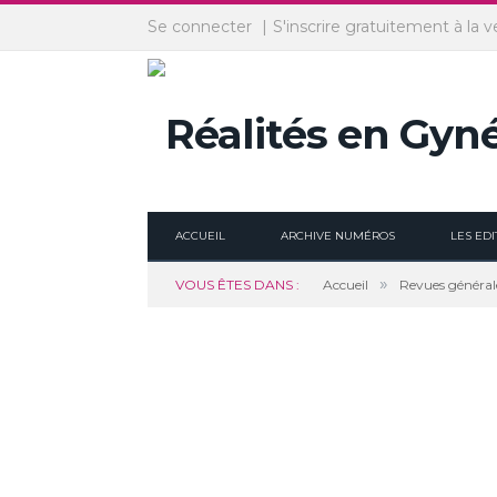
Panneau de gestion des cookies
Se connecter
S'inscrire gratuitement à la v
ACCUEIL
ARCHIVE NUMÉROS
LES EDI
»
VOUS ÊTES DANS :
Accueil
Revues général