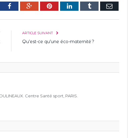
tter
Facebook
Google+
Pinterest
LinkedIn
Tumblr
E-
mail
T
ARTICLE SUIVANT
t
Qu’est-ce qu’une éco-maternité ?
e
OULINEAUX. Centre Santé sport, PARIS.