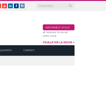
er
Google+
Youtube
Linkedin
Facebook
Instagram
ABONNEZ-VOUS
et recevez la revue
chez vous
FEUILLETER LA REVUE >
ÉQUENTES
CONTACT