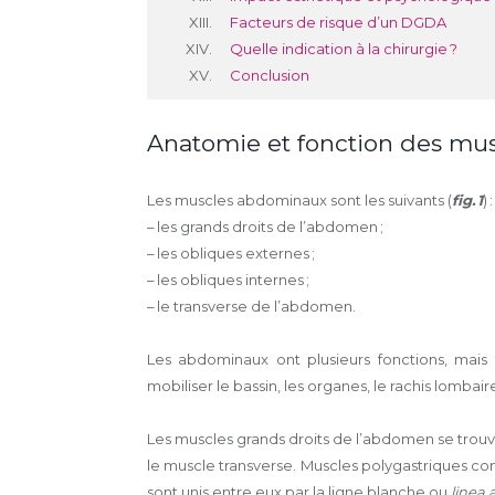
Facteurs de risque d’un DGDA
Quelle indication à la chirurgie ?
Conclusion
Anatomie et fonction des mus
Les muscles abdominaux sont les suivants (
fig. 1
) :
– les grands droits de l’abdomen ;
– les obliques externes ;
– les obliques internes ;
– le transverse de l’abdomen.
Les abdominaux ont plusieurs fonctions, mais
mobiliser le bassin, les organes, le rachis lombai
Les muscles grands droits de l’abdomen se trou
le muscle transverse. Muscles polygastriques co
sont unis entre eux par la ligne blanche ou
linea 