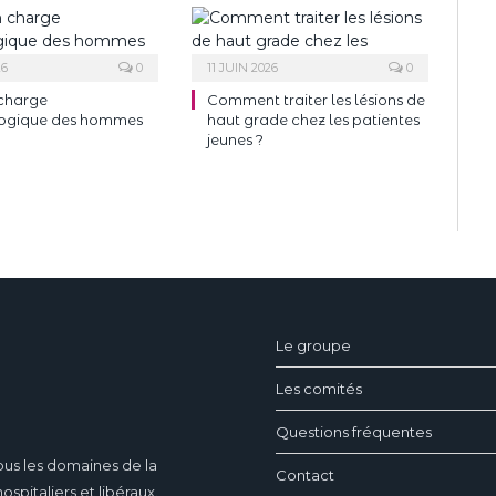
26
0
11 JUIN 2026
0
 charge
Comment traiter les lésions de
ogique des hommes
haut grade chez les patientes
jeunes ?
ndeau des cookies
Le groupe
Les comités
Questions fréquentes
ous les domaines de la
Contact
pitaliers et libéraux.