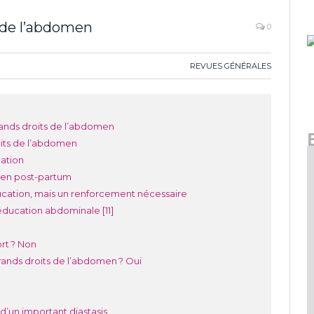
s de l’abdomen
0
REVUES GÉNÉRALES
ands droits de l’abdomen
oits de l’abdomen
lation
e en post-partum
ducation, mais un renforcement nécessaire
éducation abdominale [11]
ort ? Non
grands droits de l’abdomen ? Oui
n
’un important diastasis