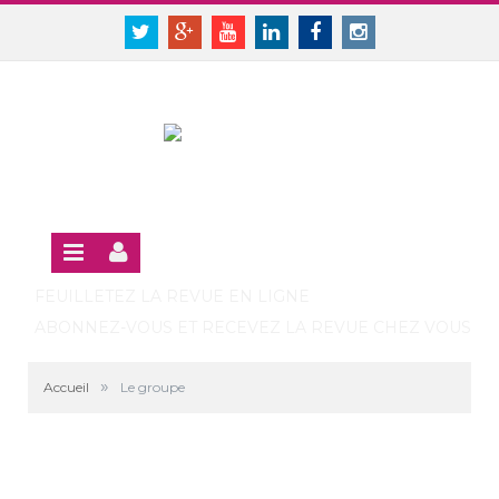
Panneau de gestion des cookies
SE CONNECTER
Twitter
Google+
Youtube
Linkedin
Facebook
Instagram
S'INSCRIRE GRATUITEMENT À LA VERSION EN LIGNE
FEUILLETEZ LA REVUE EN LIGNE
ABONNEZ-VOUS ET RECEVEZ LA REVUE CHEZ VOUS
»
Accueil
Le groupe