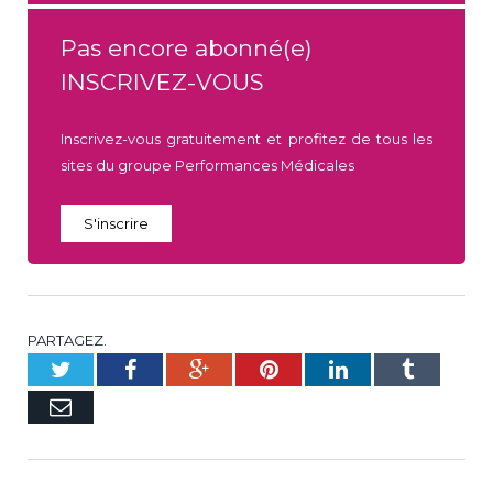
Pas encore abonné(e)
INSCRIVEZ-VOUS
Inscrivez-vous gratuitement et profitez de tous les
sites du groupe Performances Médicales
S'inscrire
PARTAGEZ.
Twitter
Facebook
Google+
Pinterest
LinkedIn
Tumblr
E-
mail