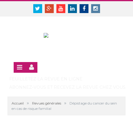
Panneau de gestion des cookies
SE CONNECTER
Twitter
Google+
Youtube
Linkedin
Facebook
Instagram
S'INSCRIRE GRATUITEMENT À LA VERSION EN LIGNE
FEUILLETEZ LA REVUE EN LIGNE
ABONNEZ-VOUS ET RECEVEZ LA REVUE CHEZ VOUS
»
»
Accueil
Revues générales
Dépistage du cancer du sein
en cas de risque familial