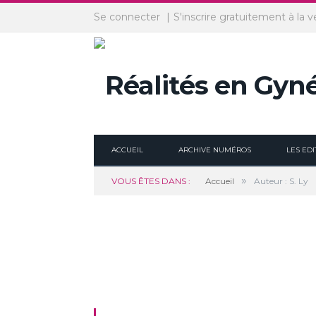
Panneau de gestion des cookies
Se connecter
S'inscrire gratuitement à la v
ACCUEIL
ARCHIVE NUMÉROS
LES EDI
»
VOUS ÊTES DANS :
Accueil
Auteur : S. Ly