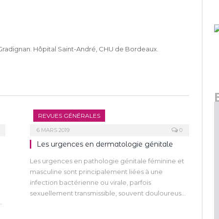
radignan. Hôpital Saint-André, CHU de Bordeaux.
REVUES GÉNÉRALES
6 MARS 2019
0
Les urgences en dermatologie génitale
Les urgences en pathologie génitale féminine et
masculine sont principalement liées à une
infection bactérienne ou virale, parfois
sexuellement transmissible, souvent douloureuse,
dont la prise en charge diagnostique et
.
thérapeutique est du ressort du dermatologue.