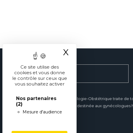
X
Masquer le ba
Ce site utilise des
cookies et vous donne
le contrôle sur ceux que
vous souhaitez activer
Nos partenaires
Réalités en Gynécologie-Obstétrique traite de t
(2)
gynécologie et est destinée aux gynécologues hos
Mesure d'audience