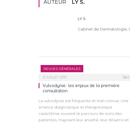
AUTEUR
LY S.
LY S.
Cabinet de Dermatologie, G
REVUES GÉNÉRALES
12 JUILLET 2019
0
Vulvodynie : les enjeux de la première
consultation
La vulvodynie est fréquente et mal connue. Une
errance diagnostique et thérapeutique
caractérise souvent le parcours de soins des
patientes, majorant leur anxiété, leur désarroi et
leurs attentes d’une consultation de “vulvologie”