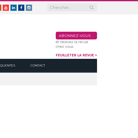
er
Google+
Youtube
Linkedin
Facebook
Instagram
ABONNEZ-VOUS
et recevez la revue
chez vous
FEUILLETER LA REVUE >
ÉQUENTES
CONTACT