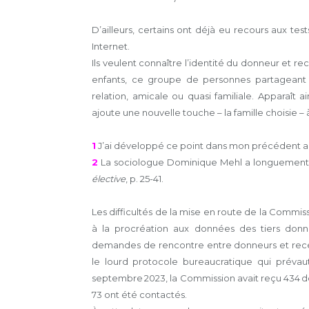
D’ailleurs, certains ont déjà eu recours aux te
Internet.
Ils veulent connaître l’identité du donneur et 
enfants, ce groupe de personnes partageant 
relation, amicale ou quasi familiale. Apparaît 
ajoute une nouvelle touche – la famille choisie –
1
J’ai développé ce point dans mon précédent a
2
La sociologue Dominique Mehl a longuement
élective
, p. 25-41.
Les difficultés de la mise en route de la Commi
à la procréation aux données des tiers don
demandes de rencontre entre donneurs et receveur
le lourd protocole bureaucratique qui prévaut
septembre 2023, la Commission avait reçu 434 de
73 ont été contactés.