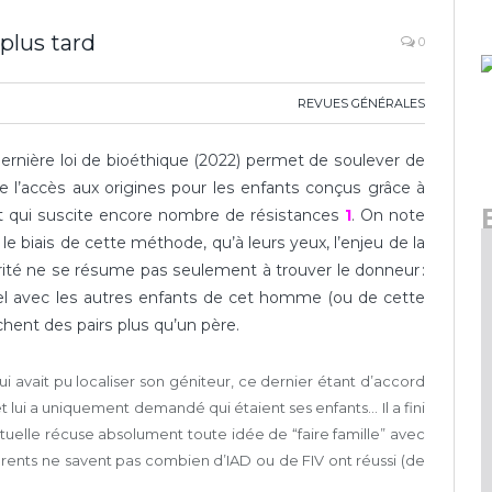
 plus tard
0
REVUES GÉNÉRALES
dernière loi de bioéthique (2022) permet de soulever de
de l’accès aux origines pour les enfants conçus grâce à
et qui suscite encore nombre de résistances
1
. On note
le biais de cette méthode, qu’à leurs yeux, l’enjeu de la
ité ne se résume pas seulement à trouver le donneur :
mel avec les autres enfants de cet homme (ou de cette
chent des pairs plus qu’un père.
qui avait pu localiser son géniteur, ce dernier étant d’accord
et lui a uniquement demandé qui étaient ses enfants… Il a fini
 actuelle récuse absolument toute idée de “faire famille” avec
ents ne savent pas combien d’IAD ou de FIV ont réussi (de