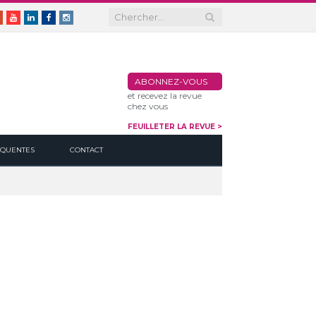
er
Google+
Youtube
Linkedin
Facebook
Instagram
ABONNEZ-VOUS
et recevez la revue
chez vous
FEUILLETER LA REVUE >
ÉQUENTES
CONTACT