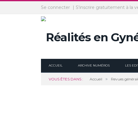
Panneau de gestion des cookies
Se connecter
S'inscrire gratuitement à la v
ACCUEIL
ARCHIVE NUMÉROS
LES EDI
»
VOUS ÊTES DANS :
Accueil
Revues général