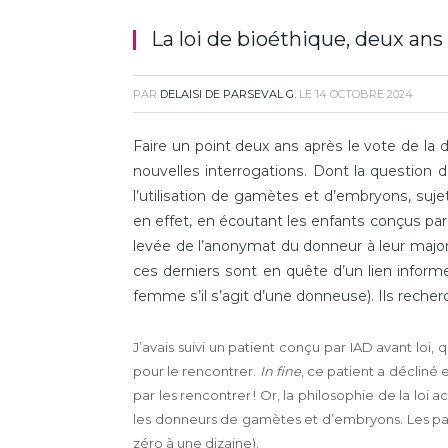
La loi de bioéthique, deux ans
PAR
DELAISI DE PARSEVAL G.
LE
14 OCTOBRE 2024
Faire un point deux ans après le vote de la 
nouvelles interrogations. Dont la question 
l’utilisation de gamètes et d’embryons, suj
en effet, en écoutant les enfants conçus par 
levée de l’anonymat du donneur à leur major
ces derniers sont en quête d’un lien infor
femme s’il s’agit d’une donneuse). Ils recher
J’avais suivi un patient conçu par IAD avant loi, 
pour le rencontrer.
In fine
, ce patient a décliné 
par les rencontrer ! Or, la philosophie de la loi
les donneurs de gamètes et d’embryons. Les par
zéro à une dizaine).