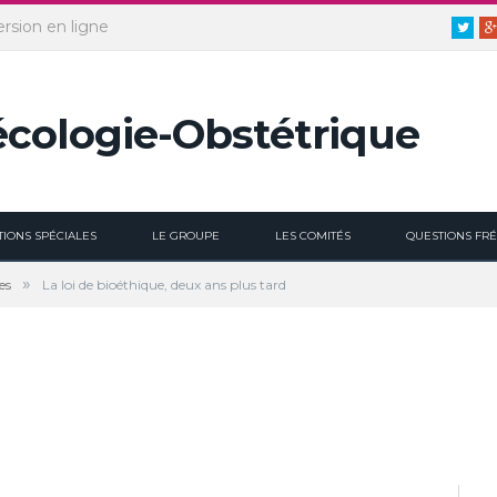
ersion en ligne
Twitt
TIONS SPÉCIALES
LE GROUPE
LES COMITÉS
QUESTIONS FR
»
es
La loi de bioéthique, deux ans plus tard