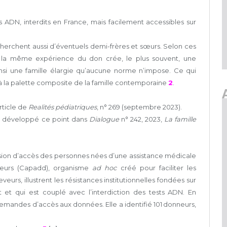
sts ADN, interdits en France, mais facilement accessibles sur
recherchent aussi d’éventuels demi-frères et sœurs. Selon ces
la même expérience du don crée, le plus souvent, une
ainsi une famille élargie qu’aucune norme n’impose. Ce qui
 à la palette composite de la famille contemporaine
2
.
rticle de
Realités pédiatriques
, n° 269 (septembre 2023).
 développé ce point dans
Dialogue
n° 242, 2023,
La famille
ssion d’accès des personnes nées d’une assistance médicale
neurs (Capadd), organisme
ad hoc
créé pour faciliter les
s, illustrent les résistances institutionnelles fondées sur
 et qui est couplé avec l’interdiction des tests ADN. En
mandes d’accès aux données. Elle a identifié 101 donneurs,