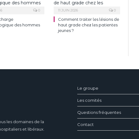
26
0
11 JUIN 2026
0
 charge
Comment traiter les lésions de
ogique des hommes
haut grade chez les patientes
jeunes ?
ndeau des cookies
Le groupe
Les comités
Questions fréquentes
ous les domaines de la
Contact
pitaliers et libéraux.