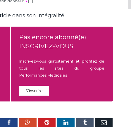
é son donneur
3
.[...]
icle dans son intégralité.
Pas encore abonné(e)
INSCRIVEZ-VOUS
Inscrivez-vous gratuitement et profitez de
tous les sites du groupe
Performances Médicales
S'inscrire
tter
Facebook
Google+
Pinterest
LinkedIn
Tumblr
E-
mail