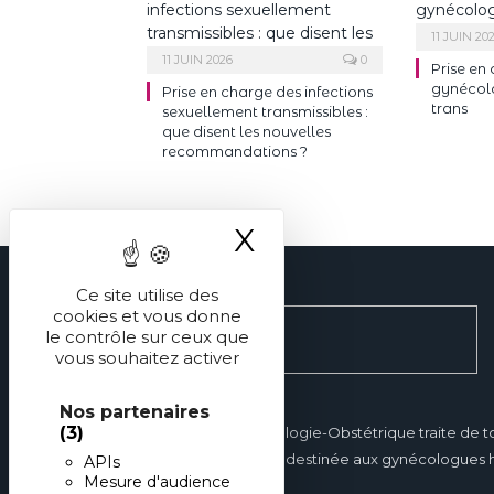
11 JUIN 20
11 JUIN 2026
0
Prise en
gynécol
Prise en charge des infections
trans
sexuellement transmissibles :
que disent les nouvelles
recommandations ?
X
Masquer le ba
Ce site utilise des
cookies et vous donne
le contrôle sur ceux que
vous souhaitez activer
Nos partenaires
(3)
Réalités en Gynécologie-Obstétrique traite de t
gynécologie et est destinée aux gynécologues hos
APIs
Mesure d'audience