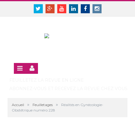
Panneau de gestion des cookies
SE CONNECTER
Twitter
Google+
Youtube
Linkedin
Facebook
Instagram
S'INSCRIRE GRATUITEMENT À LA VERSION EN LIGNE
FEUILLETEZ LA REVUE EN LIGNE
ABONNEZ-VOUS ET RECEVEZ LA REVUE CHEZ VOUS
»
»
Accueil
Feuilletages
Réalités en Gynécologie-
Obstétrique numéro 228