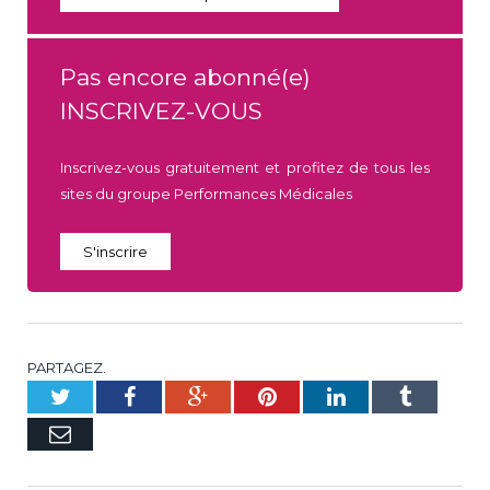
Pas encore abonné(e)
INSCRIVEZ-VOUS
Inscrivez-vous gratuitement et profitez de tous les
sites du groupe Performances Médicales
S'inscrire
PARTAGEZ.
Twitter
Facebook
Google+
Pinterest
LinkedIn
Tumblr
E-
mail