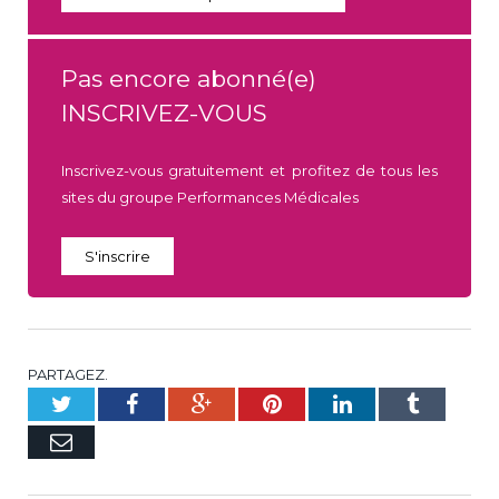
Pas encore abonné(e)
INSCRIVEZ-VOUS
Inscrivez-vous gratuitement et profitez de tous les
sites du groupe Performances Médicales
S'inscrire
PARTAGEZ.
Twitter
Facebook
Google+
Pinterest
LinkedIn
Tumblr
E-
mail