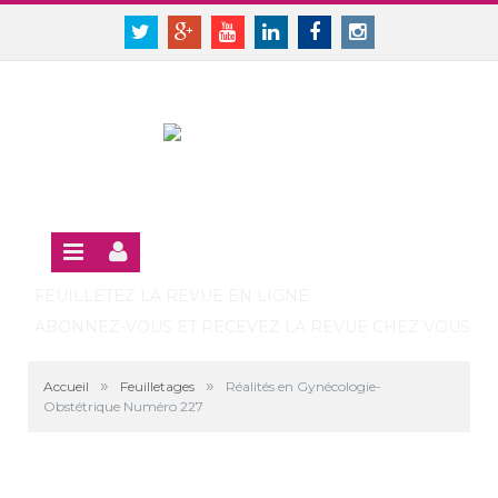
Panneau de gestion des cookies
SE CONNECTER
Twitter
Google+
Youtube
Linkedin
Facebook
Instagram
S'INSCRIRE GRATUITEMENT À LA VERSION EN LIGNE
FEUILLETEZ LA REVUE EN LIGNE
ABONNEZ-VOUS ET RECEVEZ LA REVUE CHEZ VOUS
»
»
Accueil
Feuilletages
Réalités en Gynécologie-
Obstétrique Numéro 227