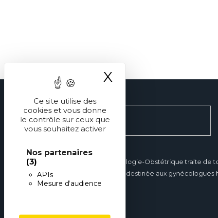
X
Masquer le ba
Ce site utilise des
cookies et vous donne
le contrôle sur ceux que
vous souhaitez activer
Nos partenaires
(3)
Réalités en Gynécologie-Obstétrique traite de t
gynécologie et est destinée aux gynécologues hos
APIs
Mesure d'audience