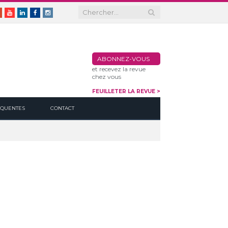
er
Google+
Youtube
Linkedin
Facebook
Instagram
ABONNEZ-VOUS
et recevez la revue
chez vous
FEUILLETER LA REVUE >
ÉQUENTES
CONTACT