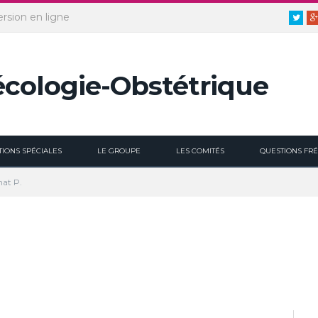
ersion en ligne
Twitt
TIONS SPÉCIALES
LE GROUPE
LES COMITÉS
QUESTIONS FR
nat P.