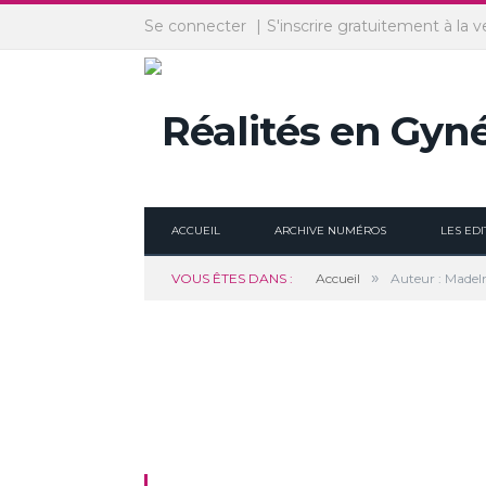
Panneau de gestion des cookies
Se connecter
S'inscrire gratuitement à la v
ACCUEIL
ARCHIVE NUMÉROS
LES EDI
»
VOUS ÊTES DANS :
Accueil
Auteur : Madel