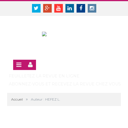
Panneau de gestion des cookies
SE CONNECTER
Twitter
Google+
Youtube
Linkedin
Facebook
Instagram
S'INSCRIRE GRATUITEMENT À LA VERSION EN LIGNE
FEUILLETEZ LA REVUE EN LIGNE
ABONNEZ-VOUS ET RECEVEZ LA REVUE CHEZ VOUS
»
Accueil
Auteur : HEFEZ L.