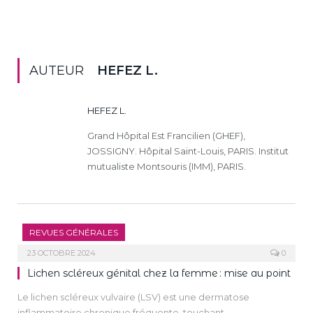
AUTEUR
HEFEZ L.
HEFEZ L.
Grand Hôpital Est Francilien (GHEF),
JOSSIGNY. Hôpital Saint-Louis, PARIS. Institut
mutualiste Montsouris (IMM), PARIS.
REVUES GÉNÉRALES
23 OCTOBRE 2024
0
Lichen scléreux génital chez la femme : mise au point
Le lichen scléreux vulvaire (LSV) est une dermatose
inflammatoire chronique fréquente, touchant