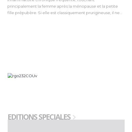
principalement la femme après la ménopause et la petite
fille prépubère. Si elle est classiquement prurigineuse, il ne
faut pas méconnaître les formes asymptomatiques.
Les aspects cliniques varient, mais on doit retenir l’aspect
blanc nacré brillant caractéristique, auquel s’ajoutent – plus
ou moins – fissures, hémorragies sous-épithéliales,
pigmentation postinflammatoire, modifications
architecturales. Le traitement repose essentiellement sur les
dermocorticoïdes très forts, avec un traitement d’attaque
quotidien, puis un traitement d’entretien de plusieurs mois au
moins, souvent pendant des années. Le risque de carcinome
épidermoïde est faible chez les patientes traitées et bien
suivies.
EDITIONS SPECIALES