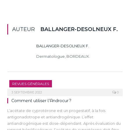
AUTEUR
BALLANGER-DESOLNEUX F.
BALLANGER-DESOLNEUX F.
Dermatologue, BORDEAUX.
REVUES GÉNÉRALES
3 SEPTEMBRE 2022
0
Comment utiliser l’Androcur ?
L’acétate de cyprotérone est un progestatif, à la fois
antigonadotrope et antiandrogénique. L’effet
antiandrogénique est dose-dépendant. Après évaluation du
rapport bénéfice/risque, l’acétate de cyprotérone doit être