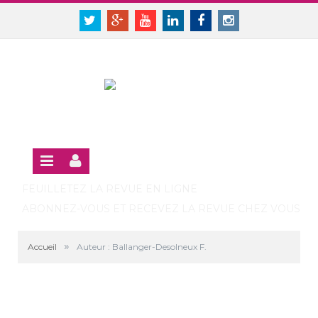
Panneau de gestion des cookies
SE CONNECTER
Twitter
Google+
Youtube
Linkedin
Facebook
Instagram
S'INSCRIRE GRATUITEMENT À LA VERSION EN LIGNE
FEUILLETEZ LA REVUE EN LIGNE
ABONNEZ-VOUS ET RECEVEZ LA REVUE CHEZ VOUS
»
Accueil
Auteur : Ballanger-Desolneux F.