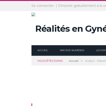
Panneau de gestion des cookies
Se connecter
S'inscrire gratuitement à la v
ACCUEIL
ARCHIVE NUMÉROS
LES EDI
»
VOUS ÊTES DANS :
Accueil
Auteur : Deco