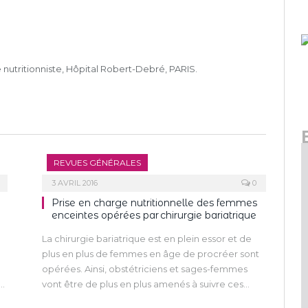
nutritionniste, Hôpital Robert-Debré, PARIS.
REVUES GÉNÉRALES
3 AVRIL 2016
0
Prise en charge nutritionnelle des femmes
enceintes opérées par chirurgie bariatrique
La chirurgie bariatrique est en plein essor et de
plus en plus de femmes en âge de procréer sont
opérées. Ainsi, obstétriciens et sages-femmes
3
vont être de plus en plus amenés à suivre ces
n
patientes au cours de leur grossesse.