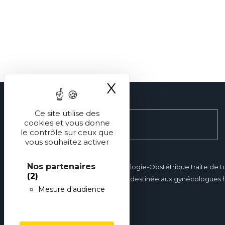
X
Masquer le ba
Ce site utilise des
cookies et vous donne
le contrôle sur ceux que
vous souhaitez activer
Nos partenaires
Réalités en Gynécologie-Obstétrique traite de t
(2)
gynécologie et est destinée aux gynécologues hos
Mesure d'audience