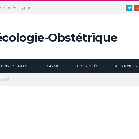
ersion en ligne
Twitt
TIONS SPÉCIALES
LE GROUPE
LES COMITÉS
QUESTIONS FR
mbe C.