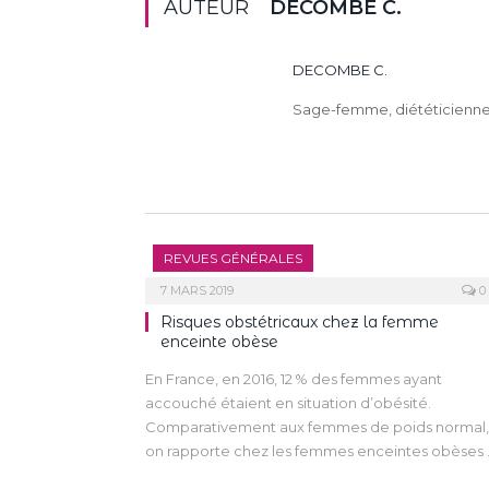
AUTEUR
DECOMBE C.
DECOMBE C.
Sage-femme, diététicienne 
REVUES GÉNÉRALES
7 MARS 2019
0
Risques obstétricaux chez la femme
enceinte obèse
En France, en 2016, 12 % des femmes ayant
accouché étaient en situation d’obésité.
Comparativement aux femmes de poids normal,
on rapporte chez les femmes enceintes obèses 
fois plus de diabète gestationnel, d’hypertensio