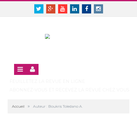
Panneau de gestion des cookies
SE CONNECTER
Twitter
Google+
Youtube
Linkedin
Facebook
Instagram
S'INSCRIRE GRATUITEMENT À LA VERSION EN LIGNE
FEUILLETEZ LA REVUE EN LIGNE
ABONNEZ-VOUS ET RECEVEZ LA REVUE CHEZ VOUS
»
Accueil
Auteur : Boukris Toledano A.