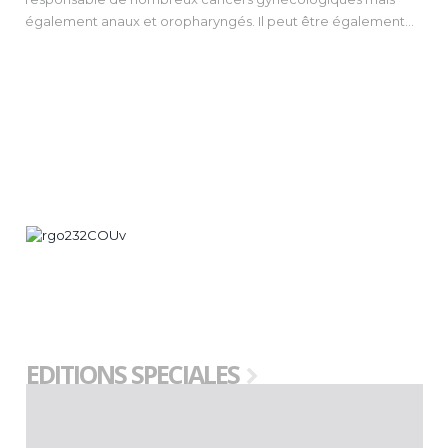
également anaux et oropharyngés. Il peut être également
responsable de lésions dysplasiques pouvant évoluer vers un
carcinome, rester stables ou régresser.
Le dépistage des lésions dysplasiques est systématique chez
les femmes au niveau du col et recommandé au niveau anal
dans certaines populations dites “à risque”. La vaccination est
sûre et efficace dans la prévention des cancers
gynécologiques et de l’anus.
EDITIONS SPECIALES