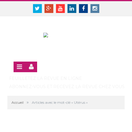
Panneau de gestion des cookies
SE CONNECTER
Twitter
Google+
Youtube
Linkedin
Facebook
Instagram
S'INSCRIRE GRATUITEMENT À LA VERSION EN LIGNE
FEUILLETEZ LA REVUE EN LIGNE
ABONNEZ-VOUS ET RECEVEZ LA REVUE CHEZ VOUS
»
Accueil
Articles avec le mot-clé « Utérus »