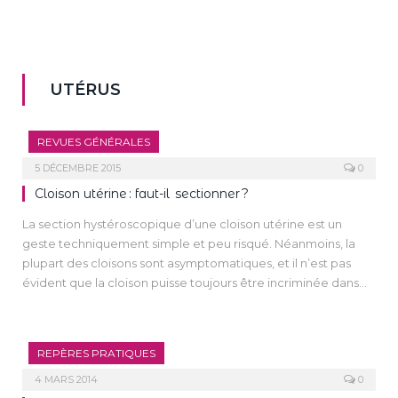
UTÉRUS
REVUES GÉNÉRALES
5 DÉCEMBRE 2015
0
Cloison utérine : faut-il sectionner ?
La section hystéroscopique d’une cloison utérine est un
geste techniquement simple et peu risqué. Néanmoins, la
plupart des cloisons sont asymptomatiques, et il n’est pas
évident que la cloison puisse toujours être incriminée dans
les accidents de la reproduction ou une infertilité.
La section de cloison utérine ne fait pas complètement
disparaître le risque de survenue des accidents de la
REPÈRES PRATIQUES
grossesse, d’une part, et ne ramène pas le taux d’obtention
de grossesse à celui de la population générale chez les
4 MARS 2014
0