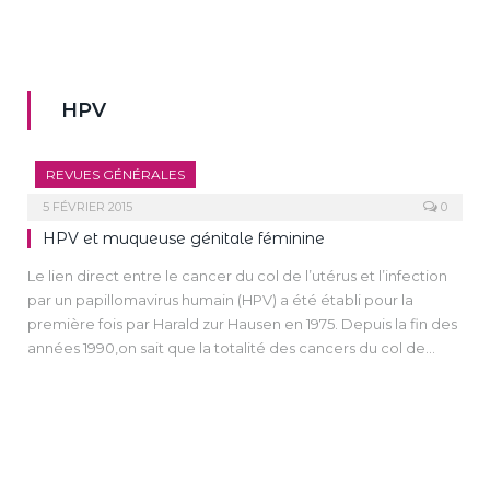
HPV
REVUES GÉNÉRALES
5 FÉVRIER 2015
0
HPV et muqueuse génitale féminine
Le lien direct entre le cancer du col de l’utérus et l’infection
par un papillomavirus humain (HPV) a été établi pour la
première fois par Harald zur Hausen en 1975. Depuis la fin des
années 1990,on sait que la totalité des cancers du col de
l’utérus et des verrues génitales sont dues à des HPV. En
2008, le prix Nobel de Médecine est attribué au Pr Harald zur
Hausen.