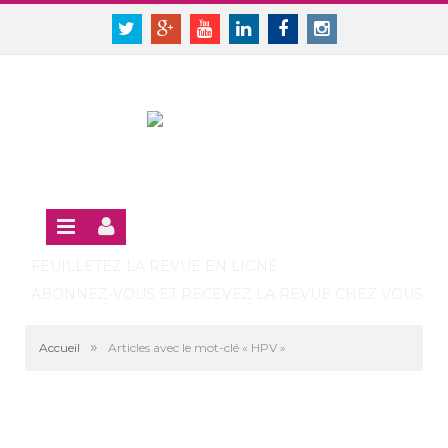
Panneau de gestion des cookies
SE CONNECTER
Twitter
Google+
Youtube
Linkedin
Facebook
Instagram
S'INSCRIRE GRATUITEMENT À LA VERSION EN LIGNE
FEUILLETEZ LA REVUE EN LIGNE
ABONNEZ-VOUS ET RECEVEZ LA REVUE CHEZ VOUS
»
Accueil
Articles avec le mot-clé « HPV »