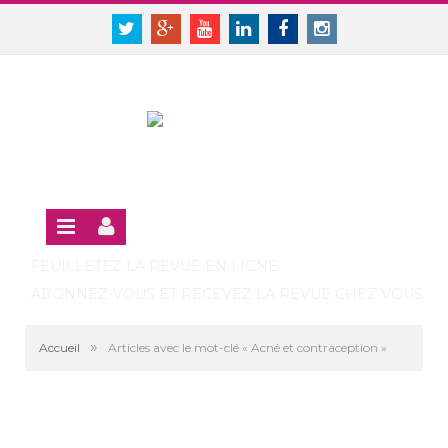
Panneau de gestion des cookies
SE CONNECTER
Twitter
Google+
Youtube
Linkedin
Facebook
Instagram
S'INSCRIRE GRATUITEMENT À LA VERSION EN LIGNE
FEUILLETEZ LA REVUE EN LIGNE
ABONNEZ-VOUS ET RECEVEZ LA REVUE CHEZ VOUS
»
Accueil
Articles avec le mot-clé « Acné et contraception »