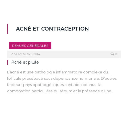
ACNÉ ET CONTRACEPTION
REVUES GÉNÉRALES
2 NOVEMBRE 2014
0
Acné et pilule
L’acné est une pathologie inflammatoire complexe du
follicule pilosébacé sous dépendance hormonale. D’autres
facteurs physiopathogéniques sont bien connus : la
composition particulière du sébum et la présence d’une
bactérie P. acnes. La prise en charge de l’acné de la jeune
femme est souvent difficile. La polémique sur les pilules en
2013 a conduit à des changements ou des arrêts de
contraceptions chez de nombreuses femmes qui ont vu
réapparaître leur acné. De nouvelles questions se sont