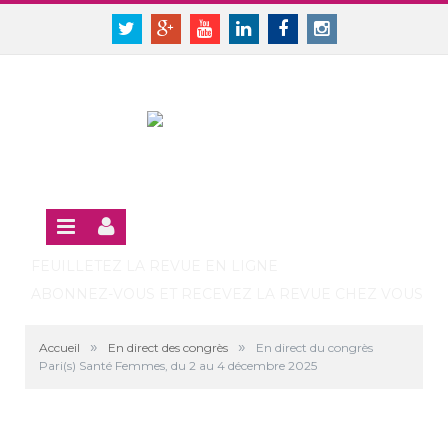
Panneau de gestion des cookies
SE CONNECTER
Twitter
Google+
Youtube
Linkedin
Facebook
Instagram
S'INSCRIRE GRATUITEMENT À LA VERSION EN LIGNE
FEUILLETEZ LA REVUE EN LIGNE
ABONNEZ-VOUS ET RECEVEZ LA REVUE CHEZ VOUS
»
»
Accueil
En direct des congrès
En direct du congrès
Pari(s) Santé Femmes, du 2 au 4 décembre 2025