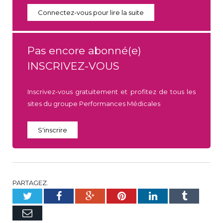
Connectez-vous pour lire la suite
Pas encore abonné(e)
INSCRIVEZ-VOUS
Inscrivez-vous gratuitement et profitez de tous les
sites du groupe Performances Médicales
S'inscrire
PARTAGEZ.
Twitter
Facebook
Google+
Pinterest
LinkedIn
Tumblr
E-